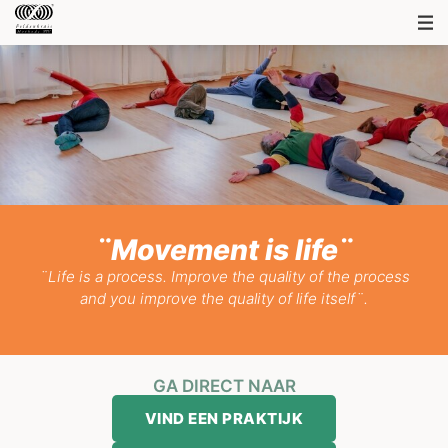
¨Movement is life¨
¨Life is a process. Improve the quality of the process
and you improve the quality of life itself¨.
GA DIRECT NAAR
VIND EEN PRAKTIJK