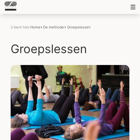
U bent hier:
Home
De methode
Groepslessen
Groepslessen