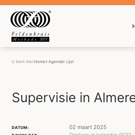
U bent hier:
Home
Agenda
Lijst
Supervisie in Almer
02 maart 2025
DATUM:
Opslaan in kalender (ICS).