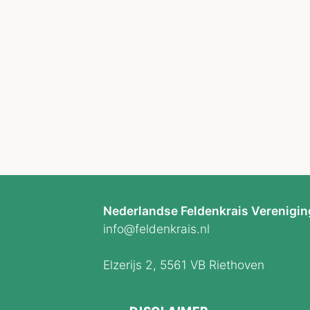
Nederlandse Feldenkrais Verenig
info@feldenkrais.nl
Elzerijs 2, 5561 VB Riethoven